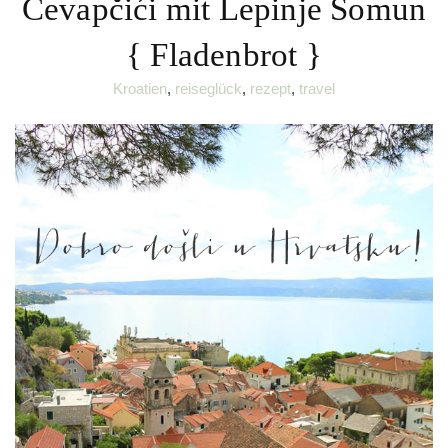
Ćevapčići mit Lepinje Somun
{ Fladenbrot }
Kroatien
,
reiseglück
,
rezept
,
travel