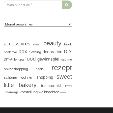
Search
for:
beauty
accessoires
book
aktion
box
DIY
decoration
clothing
booklove
food
gewinnspiel
DIY-Anleitung
just me
rezept
onlineshopping
photo
sweet
shopping
schöner wohnen
little bakery
testprodukt
travel
vorstellung
weihnachten
unterwegs
www