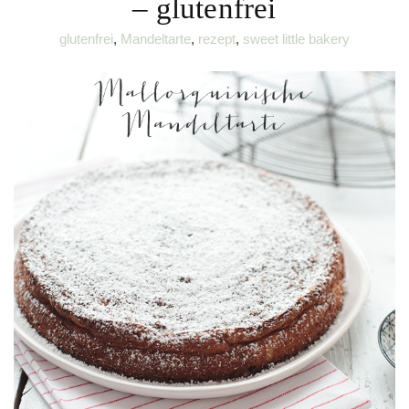
– glutenfrei
glutenfrei
,
Mandeltarte
,
rezept
,
sweet little bakery