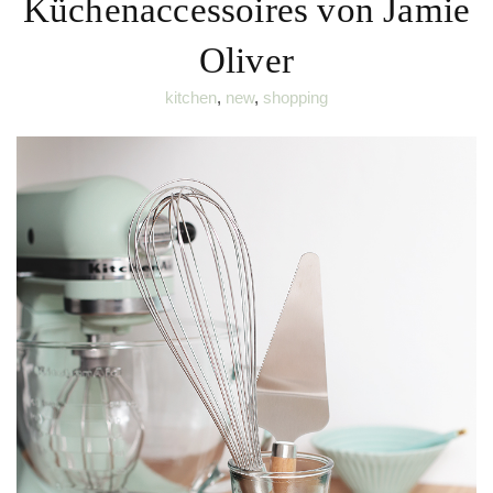
Küchenaccessoires von Jamie
Oliver
kitchen
,
new
,
shopping