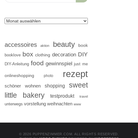
for:
beauty
accessoires
book
aktion
box
DIY
decoration
clothing
booklove
food
gewinnspiel
DIY-Anleitung
just me
rezept
onlineshopping
photo
sweet
shopping
schöner wohnen
little bakery
testprodukt
travel
vorstellung
weihnachten
unterwegs
www
© 2026 PUPPENZIMMER.COM. ALL RIGHTS RESERVED.