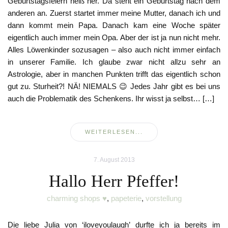
Geburtstagsfeiern heiß her. Da steht ein Geburtstag nach dem
anderen an. Zuerst startet immer meine Mutter, danach ich und
dann kommt mein Papa. Danach kam eine Woche später
eigentlich auch immer mein Opa. Aber der ist ja nun nicht mehr.
Alles Löwenkinder sozusagen – also auch nicht immer einfach
in unserer Familie. Ich glaube zwar nicht allzu sehr an
Astrologie, aber in manchen Punkten trifft das eigentlich schon
gut zu. Sturheit?! NÄ! NIEMALS 😉 Jedes Jahr gibt es bei uns
auch die Problematik des Schenkens. Ihr wisst ja selbst… […]
WEITERLESEN...
7. August 2013
Hallo Herr Pfeffer!
charming shops ♥
,
papeterie
,
vorstellung
Die liebe Julia von ‘iloveyoulaugh’ durfte ich ja bereits im