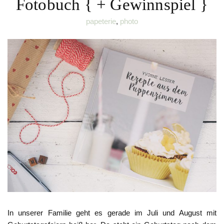
Fotobuch { + Gewinnspiel }
papeterie
,
photo
In unserer Familie geht es gerade im Juli und August mit