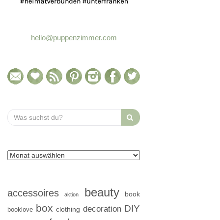
hello@puppenzimmer.com
Search
for:
beauty
accessoires
book
aktion
box
DIY
decoration
clothing
booklove