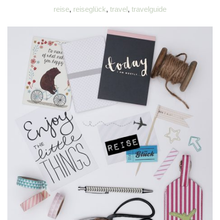
reise
,
reiseglück
,
travel
,
travelguide