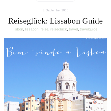
3. September 2016
Reiseglück: Lissabon Guide
lisbon
,
lissabon
,
reise
,
reiseglück
,
travel
,
travelguide