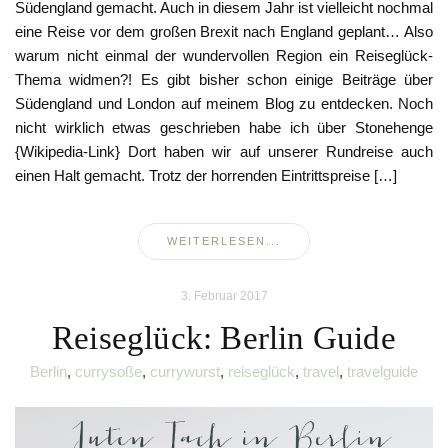
Südengland gemacht. Auch in diesem Jahr ist vielleicht nochmal
eine Reise vor dem großen Brexit nach England geplant… Also
warum nicht einmal der wundervollen Region ein Reiseglück-
Thema widmen?! Es gibt bisher schon einige Beiträge über
Südengland und London auf meinem Blog zu entdecken. Noch
nicht wirklich etwas geschrieben habe ich über Stonehenge
{Wikipedia-Link} Dort haben wir auf unserer Rundreise auch
einen Halt gemacht. Trotz der horrenden Eintrittspreise […]
WEITERLESEN...
3. Februar 2017
Reiseglück: Berlin Guide
Berlin
,
currysoße
,
currywurst
,
reiseglück
,
travel
,
travelguide