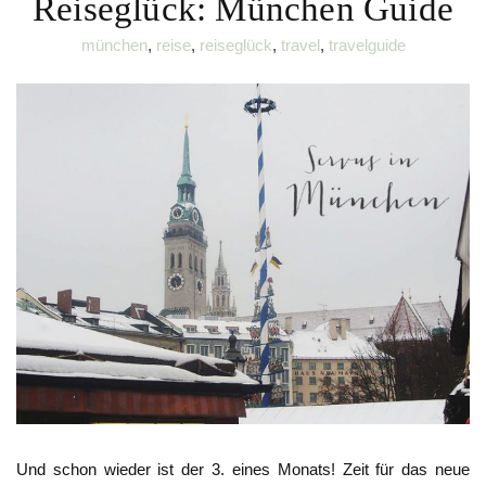
Reiseglück: München Guide
münchen
,
reise
,
reiseglück
,
travel
,
travelguide
Und schon wieder ist der 3. eines Monats! Zeit für das neue