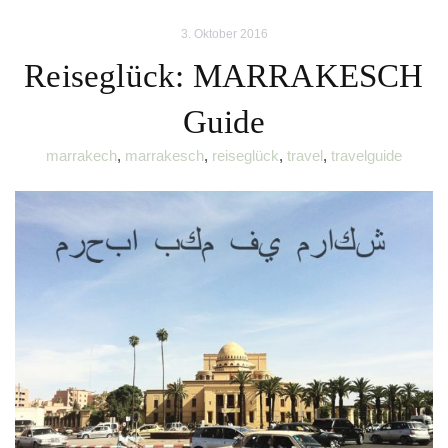
3. Oktober 2016
Reiseglück: MARRAKESCH
Guide
marrakech
,
marrakesch
,
reiseglück
,
travel
,
travelguide