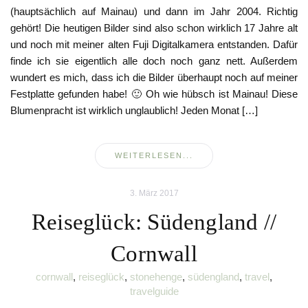
(hauptsächlich auf Mainau) und dann im Jahr 2004. Richtig
gehört! Die heutigen Bilder sind also schon wirklich 17 Jahre alt
und noch mit meiner alten Fuji Digitalkamera entstanden. Dafür
finde ich sie eigentlich alle doch noch ganz nett. Außerdem
wundert es mich, dass ich die Bilder überhaupt noch auf meiner
Festplatte gefunden habe! 🙂 Oh wie hübsch ist Mainau! Diese
Blumenpracht ist wirklich unglaublich! Jeden Monat […]
WEITERLESEN...
3. März 2017
Reiseglück: Südengland //
Cornwall
cornwall
,
reiseglück
,
stonehenge
,
südengland
,
travel
,
travelguide