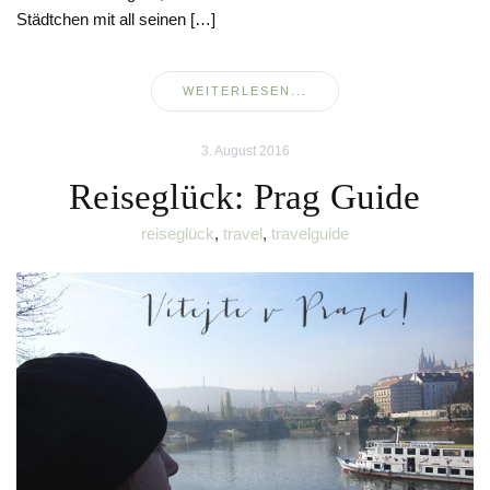
Städtchen mit all seinen […]
WEITERLESEN...
3. August 2016
Reiseglück: Prag Guide
reiseglück
,
travel
,
travelguide