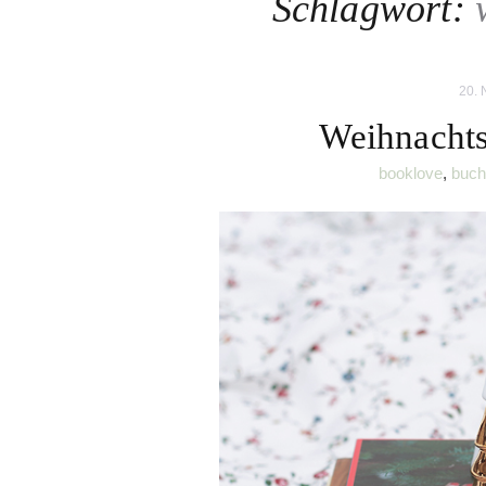
Schlagwort:
20.
Weihnachts
booklove
,
buch