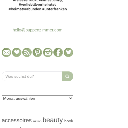
hello@puppenzimmer.com
Search
for:
beauty
accessoires
book
aktion