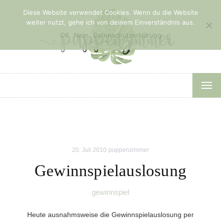
Diese Website verwendet Cookies. Wenn du die Website
weiter nutzt, gehe ich von deinem Einverständnis aus.
OK
Nein
Datenschutzerklärung
TOG
NAV
20. Juli 2010
puppenzimmer
Gewinnspielauslosung
gewinnspiel
Heute ausnahmsweise die Gewinnspielauslosung per