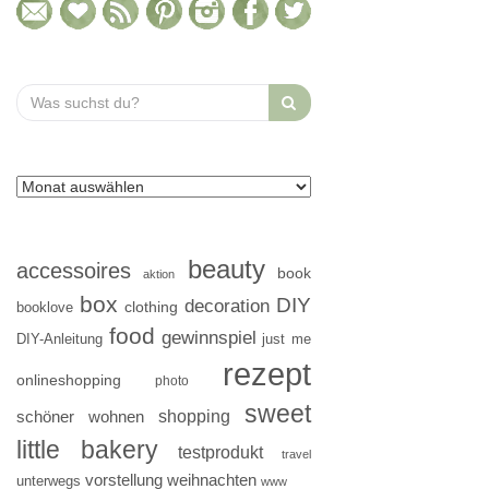
Search
for:
beauty
accessoires
book
aktion
box
DIY
decoration
clothing
booklove
food
gewinnspiel
DIY-Anleitung
just me
rezept
onlineshopping
photo
sweet
shopping
schöner wohnen
little bakery
testprodukt
travel
vorstellung
weihnachten
unterwegs
www