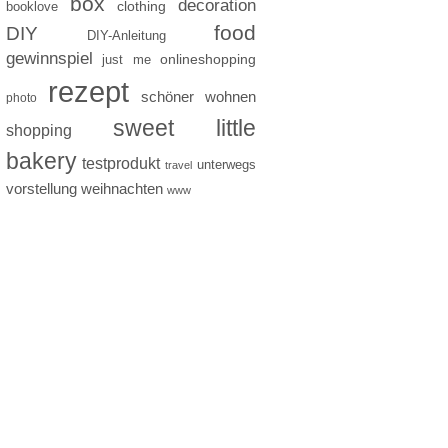
box
decoration
clothing
booklove
food
DIY
DIY-Anleitung
gewinnspiel
just me
onlineshopping
rezept
schöner wohnen
photo
sweet little
shopping
bakery
testprodukt
unterwegs
travel
vorstellung
weihnachten
www