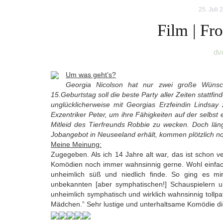
25. Juli 
Film | Fr
dv
Um was geht’s?
Georgia Nicolson hat nur zwei große Wünsc
15.Geburtstag soll die beste Party aller Zeiten stattfin
unglücklicherweise mit Georgias Erzfeindin Lindsay
Exzentriker Peter, um ihre Fähigkeiten auf der selbst
Mitleid des Tierfreunds Robbie zu wecken. Doch längs
Jobangebot in Neuseeland erhält, kommen plötzlich 
Meine Meinung:
Zugegeben. Als ich 14 Jahre alt war, das ist schon 
Komödien noch immer wahnsinnig gerne. Wohl einfach
unheimlich süß und niedlich finde. So ging es mir
unbekannten [aber symphatischen!] Schauspielern un
unheimlich symphatisch und wirklich wahnsinnig tollpats
Mädchen.” Sehr lustige und unterhaltsame Komödie di