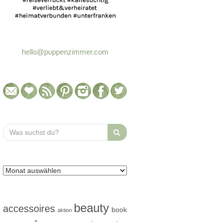
hello@puppenzimmer.com
Search
for:
beauty
accessoires
book
aktion