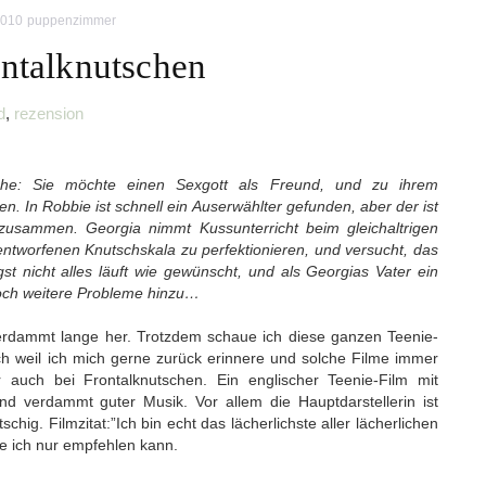
2010
puppenzimmer
ontalknutschen
d
,
rezension
he: Sie möchte einen Sexgott als Freund, und zu ihrem
den. In Robbie ist schnell ein Auserwählter gefunden, aber der ist
 zusammen. Georgia nimmt Kussunterricht beim gleichaltrigen
 entworfenen Knutschskala zu perfektionieren, und versucht, das
t nicht alles läuft wie gewünscht, und als Georgias Vater ein
noch weitere Probleme hinzu…
verdammt lange her. Trotzdem schaue ich diese ganzen Teenie-
 weil ich mich gerne zurück erinnere und solche Filme immer
 auch bei Frontalknutschen. Ein englischer Teenie-Film mit
d verdammt guter Musik. Vor allem die Hauptdarstellerin ist
chig. Filmzitat:”Ich bin echt das lächerlichste aller lächerlichen
e ich nur empfehlen kann.