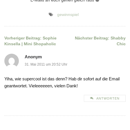
E-Mails an euch gehen gleich raus 😀
gewinnspiel
Vorheriger Beitrag:
Sophie
Nächster Beitrag:
Shabby
Beitragsnavigation
Kinsella | Mini Shopaholic
Chic
Anonym
31. Mai 2011 um 20:52 Uhr
Yiha, wie supercool ist das denn? Hab dir sofort auf die Email
geantwortet. Vieleeeeeen, vielen Dank!
ANTWORTEN