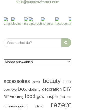
hello@puppenzimmer.com
Search
for:
beauty
accessoires
book
aktion
box
DIY
decoration
clothing
booklove
food
gewinnspiel
DIY-Anleitung
just me
rezept
onlineshopping
photo