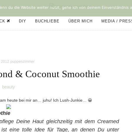
nn du die Website weiter nutzt, gehe ich von deinem Einverständnis a
ÜCK
DIY
BUCHLIEBE
ÜBER MICH
MEDIA / PRE
r 2012
puppenzimmer
ond & Coconut Smoothie
beauty
kam heute bei mir an… juhu! Ich Lush-Junkie… 😀
thie
pflege Deine Haut gleichzeitig mit dem Creamed
st eine tolle Idee für Tage, an denen Du unter