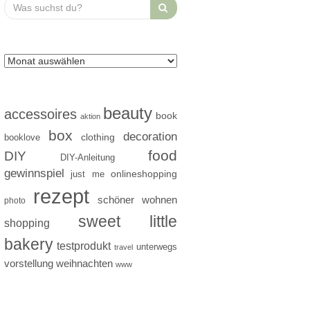
Search
for:
beauty
accessoires
book
aktion
box
decoration
clothing
booklove
food
DIY
DIY-Anleitung
gewinnspiel
just me
onlineshopping
rezept
schöner wohnen
photo
sweet little
shopping
bakery
testprodukt
unterwegs
travel
vorstellung
weihnachten
www