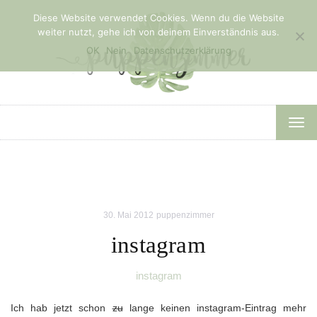
Diese Website verwendet Cookies. Wenn du die Website
weiter nutzt, gehe ich von deinem Einverständnis aus.
OK
Nein
Datenschutzerklärung
TOG
NAV
30. Mai 2012
puppenzimmer
instagram
instagram
Ich hab jetzt schon
zu
lange keinen instagram-Eintrag mehr