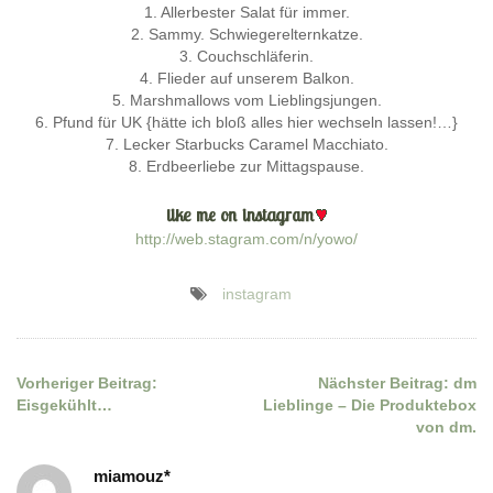
1. Allerbester Salat für immer.
2. Sammy. Schwiegerelternkatze.
3. Couchschläferin.
4. Flieder auf unserem Balkon.
5. Marshmallows vom Lieblingsjungen.
6. Pfund für UK {hätte ich bloß alles hier wechseln lassen!…}
7. Lecker Starbucks Caramel Macchiato.
8. Erdbeerliebe zur Mittagspause.
http://web.stagram.com/n/yowo/
instagram
Vorheriger Beitrag:
Nächster Beitrag:
dm
Beitragsnavigation
Eisgekühlt…
Lieblinge – Die Produktebox
von dm.
miamouz*