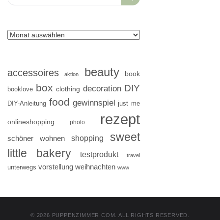
for:
beauty
accessoires
book
aktion
box
DIY
decoration
clothing
booklove
food
gewinnspiel
DIY-Anleitung
just me
rezept
onlineshopping
photo
sweet
shopping
schöner wohnen
little bakery
testprodukt
travel
vorstellung
weihnachten
unterwegs
www
© 2026 PUPPENZIMMER.COM. ALL RIGHTS RESERVED.