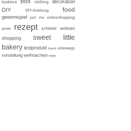
box
decoration
clothing
booklove
food
DIY
DIY-Anleitung
gewinnspiel
just me
onlineshopping
rezept
schöner wohnen
photo
sweet little
shopping
bakery
testprodukt
unterwegs
travel
vorstellung
weihnachten
www