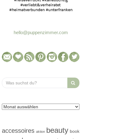
hello@puppenzimmer.com
Search
for:
beauty
accessoires
book
aktion