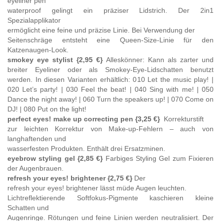
eyeliner pen
waterproof gelingt ein präziser Lidstrich. Der 2in1
Spezialapplikator
ermöglicht eine feine und präzise Linie. Bei Verwendung der
Seitenschräge entsteht eine Queen-Size-Linie für den
Katzenaugen-Look.
smokey eye stylist {2,95 €}
Alleskönner: Kann als zarter und
breiter Eyeliner oder als Smokey-Eye-Lidschatten benutzt
werden. In diesen Varianten erhältlich: 010 Let the music play! |
020 Let’s party! | 030 Feel the beat! | 040 Sing with me! | 050
Dance the night away! | 060 Turn the speakers up! | 070 Come on
DJ! | 080 Put on the light!
perfect eyes! make up correcting pen {3,25 €}
Korrekturstift
zur leichten Korrektur von Make-up-Fehlern – auch von
langhaftenden und
wasserfesten Produkten. Enthält drei Ersatzminen.
eyebrow styling gel {2,85 €}
Farbiges Styling Gel zum Fixieren
der Augenbrauen.
refresh your eyes! brightener
{2,75 €}
Der
refresh your eyes! brightener lässt müde Augen leuchten.
Lichtreflektierende Softfokus-Pigmente kaschieren kleine
Schatten und
Augenringe. Rötungen und feine Linien werden neutralisiert. Der