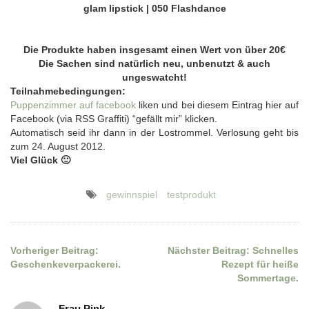
glam lipstick | 050 Flashdance
Die Produkte haben insgesamt einen Wert von über 20€
Die Sachen sind natürlich neu, unbenutzt & auch
ungeswatcht!
Teilnahmebedingungen:
Puppenzimmer auf facebook
liken und bei diesem Eintrag hier auf
Facebook (via RSS Graffiti) “gefällt mir” klicken.
Automatisch seid ihr dann in der Lostrommel. Verlosung geht bis
zum 24. August 2012.
Viel Glück 🙂
gewinnspiel
testprodukt
Vorheriger Beitrag:
Nächster Beitrag:
Schnelles
Beitragsnavigation
Geschenkeverpackerei.
Rezept für heiße
Sommertage.
Frau Pink