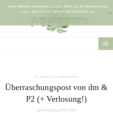
Diese Website verwendet Cookies. Wenn du die Website weiter
nutzt, gehe ich von deinem Einverständnis aus.
OK
Nein
Datenschutzerklärung
TOG
NAV
21. August 2012
puppenzimmer
Überraschungspost von dm &
P2 (+ Verlosung!)
gewinnspiel
,
testprodukt