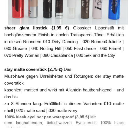
sheer glam lipstick {1,95 €}
Glossiger Lippenstift mit
hochglänzendem Finish in coolen Transparent-Töne. Erhältlich
in diesen Nuancen: 010 Dirty Dancing | 020 Romeo&Juliette |
030 Grease | 040 Notting Hill | 050 Flashdance | 060 Fame! |
070 Pretty Woman | 080 Casablanca | 090 Sex and the City
stay matte coverstick
{2,75 €}
Das
Must-have gegen Unreinheiten und Rötungen: der stay matte
coverstick
kaschiert, mattiert und wirkt mit Allantoin hautberuhigend – und
das bis
zu 8 Stunden lang. Erhältlich in diesen Varianten: 010 matte
shell | 020 matte sand | 030 matte ivory
100% black eyeliner pen waterproof {3,95 €}
Mit
dem langhaftenden, tiefschwarzen Eyelinerstift 100% black