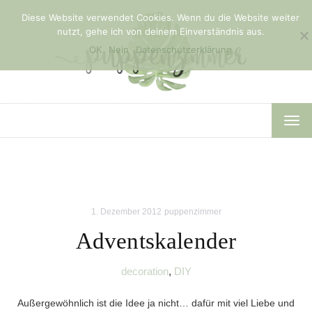
Diese Website verwendet Cookies. Wenn du die Website weiter
nutzt, gehe ich von deinem Einverständnis aus.
OK
Nein
Datenschutzerklärung
TOG
NAV
1. Dezember 2012
puppenzimmer
Adventskalender
decoration
,
DIY
Außergewöhnlich ist die Idee ja nicht… dafür mit viel Liebe und