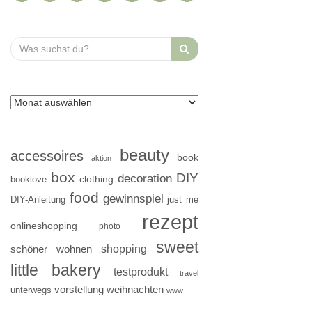
Search
for:
beauty
accessoires
book
aktion
box
DIY
decoration
clothing
booklove
food
gewinnspiel
DIY-Anleitung
just me
rezept
onlineshopping
photo
sweet
shopping
schöner wohnen
little bakery
testprodukt
travel
vorstellung
weihnachten
unterwegs
www