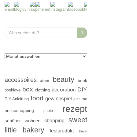
Search
for:
beauty
accessoires
book
aktion
box
DIY
decoration
clothing
booklove
food
gewinnspiel
DIY-Anleitung
just me
rezept
onlineshopping
photo
sweet
shopping
schöner wohnen
little bakery
testprodukt
travel