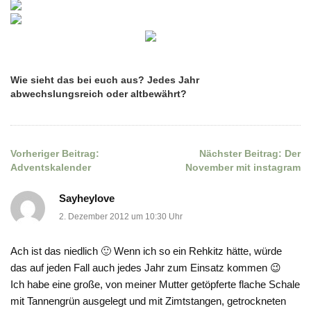
de
Wie sieht das bei euch aus? Jedes Jahr
sc
abwechslungsreich oder altbewährt?
w
Vorheriger Beitrag:
Nächster Beitrag:
Der
Beitragsnavigation
Adventskalender
November mit instagram
Sayheylove
2. Dezember 2012 um 10:30 Uhr
Ach ist das niedlich 🙂 Wenn ich so ein Rehkitz hätte, würde
das auf jeden Fall auch jedes Jahr zum Einsatz kommen 😉
Ich habe eine große, von meiner Mutter getöpferte flache Schale
mit Tannengrün ausgelegt und mit Zimtstangen, getrockneten