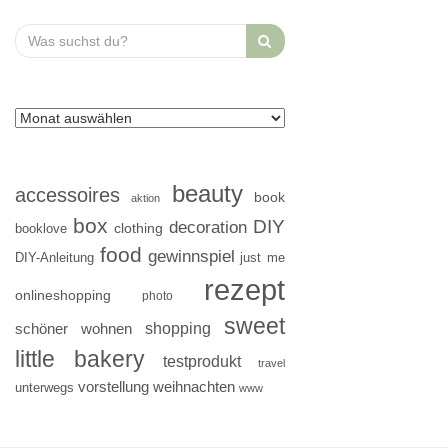
Search
for:
beauty
accessoires
book
aktion
box
DIY
decoration
clothing
booklove
food
gewinnspiel
DIY-Anleitung
just me
rezept
onlineshopping
photo
sweet
shopping
schöner wohnen
little bakery
testprodukt
travel
vorstellung
weihnachten
unterwegs
www