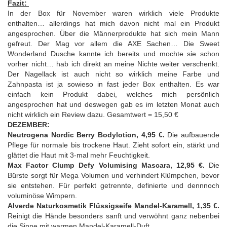
Fazit:
In der Box für November waren wirklich viele Produkte
enthalten… allerdings hat mich davon nicht mal ein Produkt
angesprochen. Über die Männerprodukte hat sich mein Mann
gefreut. Der Mag vor allem die AXE Sachen… Die Sweet
Wonderland Dusche kannte ich bereits und mochte sie schon
vorher nicht… hab ich direkt an meine Nichte weiter verschenkt.
Der Nagellack ist auch nicht so wirklich meine Farbe und
Zahnpasta ist ja sowieso in fast jeder Box enthalten. Es war
einfach kein Produkt dabei, welches mich persönlich
angesprochen hat und deswegen gab es im letzten Monat auch
nicht wirklich ein Review dazu. Gesamtwert = 15,50 €
DEZEMBER:
Neutrogena Nordic Berry Bodylotion, 4,95 €.
Die aufbauende
Pflege für normale bis trockene Haut. Zieht sofort ein, stärkt und
glättet die Haut mit 3-mal mehr Feuchtigkeit.
Max Factor Clump Defy Volumising Mascara, 12,95 €.
Die
Bürste sorgt für Mega Volumen und verhindert Klümpchen, bevor
sie entstehen. Für perfekt getrennte, definierte und dennnoch
voluminöse Wimpern.
Alverde Naturkosmetik Flüssigseife Mandel-Karamell, 1,35 €.
Reinigt die Hände besonders sanft und verwöhnt ganz nebenbei
die Sinne mit warmen Mandel-Karamell-Duft.