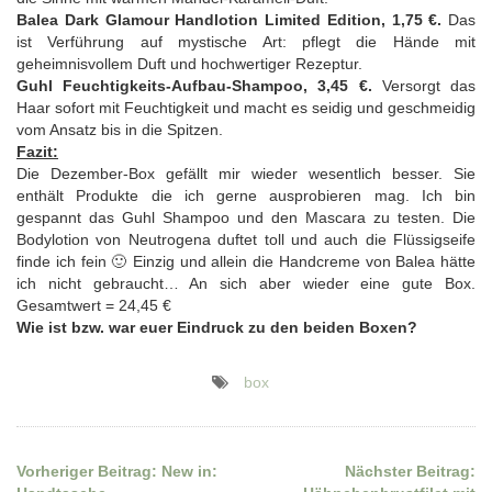
Balea Dark Glamour Handlotion Limited Edition, 1,75 €.
Das
ist Verführung auf mystische Art: pflegt die Hände mit
geheimnisvollem Duft und hochwertiger Rezeptur.
Guhl Feuchtigkeits-Aufbau-Shampoo, 3,45 €.
Versorgt das
Haar sofort mit Feuchtigkeit und macht es seidig und geschmeidig
vom Ansatz bis in die Spitzen.
Fazit:
Die Dezember-Box gefällt mir wieder wesentlich besser. Sie
enthält Produkte die ich gerne ausprobieren mag. Ich bin
gespannt das Guhl Shampoo und den Mascara zu testen. Die
Bodylotion von Neutrogena duftet toll und auch die Flüssigseife
finde ich fein 🙂 Einzig und allein die Handcreme von Balea hätte
ich nicht gebraucht… An sich aber wieder eine gute Box.
Gesamtwert = 24,45 €
Wie ist bzw. war euer Eindruck zu den beiden Boxen?
box
Vorheriger Beitrag:
New in:
Nächster Beitrag:
Beitragsnavigation