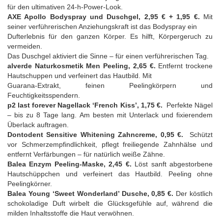
für den ultimativen 24-h-Power-Look.
AXE Apollo Bodyspray und Duschgel
, 2,95 € + 1,95 €.
Mit
seiner verführerischen Anziehungskraft ist das Bodyspray ein
Dufterlebnis für den ganzen Körper. Es hilft, Körpergeruch zu
vermeiden.
Das Duschgel aktiviert die Sinne – für einen verführerischen Tag.
alverde Naturkosmetik Men Peeling, 2,65 €.
Entfernt trockene
Hautschuppen und verfeinert das Hautbild. Mit
Guarana-Extrakt, feinen Peelingkörpern und
Feuchtigkeitsspendern.
p2 last forever Nagellack ‘French Kiss’, 1,75 €.
Perfekte Nägel
– bis zu 8 Tage lang. Am besten mit Unterlack und fixierendem
Überlack auftragen.
Dontodent Sensitive Whitening Zahncreme, 0,95 €.
Schützt
vor Schmerzempfindlichkeit, pflegt freiliegende Zahnhälse und
entfernt Verfärbungen – für natürlich weiße Zähne.
Balea Enzym Peeling-Maske, 2,45 €.
Löst sanft abgestorbene
Hautschüppchen und verfeinert das Hautbild. Peeling ohne
Peelingkörner.
Balea Young ‘Sweet Wonderland’ Dusche, 0,85 €.
Der köstlich
schokoladige Duft wirbelt die Glücksgefühle auf, während die
milden Inhaltsstoffe die Haut verwöhnen.