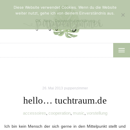
Diese Website verwendet Cookies. Wenn du die Website
weiter nutzt, gehe ich von deinem Einverständnis aus.
OK
Nein
Datenschutzerklärung
TOG
NAV
26. Mai 2013
puppenzimmer
hello… tuchtraum.de
accessoires
,
cooperation
,
music
,
vorstellung
Ich bin kein Mensch der sich gerne in den Mittelpunkt stellt und