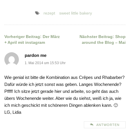
rezept
sweet little bakery
Vorheriger Beitrag:
Der März
Nächster Beitrag:
Shop
Beitragsnavigation
+ April mit instagram
around the Blog – Mai
pardon me
1. Mai 2014 um 15:53 Uhr
Wie genial ist bitte die Kombination aus Crêpes und Rhabarber?
Dafür würde ich jetzt sonst was geben. Langes Wochenende?
Pffff! Ich sitze jetzt gerade hier und arbeite, so geht das auch
übers Wochenende weiter. Aber wie du siehst, weiß ich ja, wie
ich mich geschickt mit schöneren Dingen ablenken kann. 🙂
LG, Lidia
ANTWORTEN