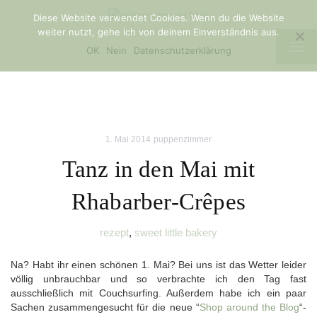
Diese Website verwendet Cookies. Wenn du die Website
weiter nutzt, gehe ich von deinem Einverständnis aus.
TOG
OK
Nein
Datenschutzerklärung
NAV
1. Mai 2014
puppenzimmer
Tanz in den Mai mit
Rhabarber-Crêpes
rezept
,
sweet little bakery
Na? Habt ihr einen schönen 1. Mai? Bei uns ist das Wetter leider
völlig unbrauchbar und so verbrachte ich den Tag fast
ausschließlich mit Couchsurfing. Außerdem habe ich ein paar
Sachen zusammengesucht für die neue “
Shop around the Blog
“-