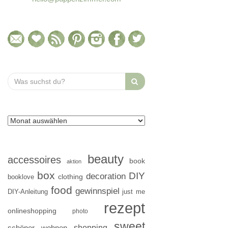
Search
for:
beauty
accessoires
book
aktion
box
DIY
decoration
clothing
booklove
food
gewinnspiel
DIY-Anleitung
just me
rezept
onlineshopping
photo
sweet
shopping
schöner wohnen