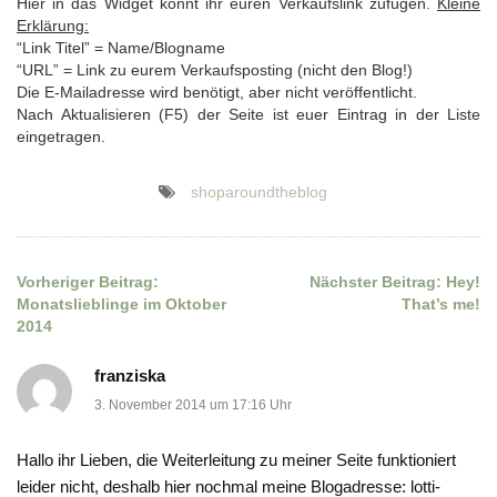
Hier in das Widget könnt ihr euren Verkaufslink zufügen.
Kleine
Erklärung:
“Link Titel” = Name/Blogname
“URL” = Link zu eurem Verkaufsposting (nicht den Blog!)
Die E-Mailadresse wird benötigt, aber nicht veröffentlicht.
Nach Aktualisieren (F5) der Seite ist euer Eintrag in der Liste
eingetragen.
shoparoundtheblog
Vorheriger Beitrag:
Nächster Beitrag:
Hey!
Beitragsnavigation
Monatslieblinge im Oktober
That’s me!
2014
franziska
3. November 2014 um 17:16 Uhr
Hallo ihr Lieben, die Weiterleitung zu meiner Seite funktioniert
leider nicht, deshalb hier nochmal meine Blogadresse: lotti-