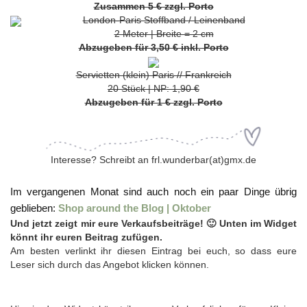
Zusammen 5 € zzgl. Porto
London-Paris Stoffband / Leinenband
2 Meter | Breite = 2 cm
Abzugeben für 3,50 € inkl. Porto
Servietten (klein) Paris // Frankreich
20 Stück | NP: 1,90 €
Abzugeben für 1 € zzgl. Porto
Interesse? Schreibt an frl.wunderbar(at)gmx.de
Im vergangenen Monat sind auch noch ein paar Dinge übrig
geblieben:
Shop around the Blog | Oktober
Und jetzt zeigt mir eure Verkaufsbeiträge! 🙂 Unten im Widget
könnt ihr euren Beitrag zufügen.
Am besten verlinkt ihr diesen Eintrag bei euch, so dass eure
Leser sich durch das Angebot klicken können.