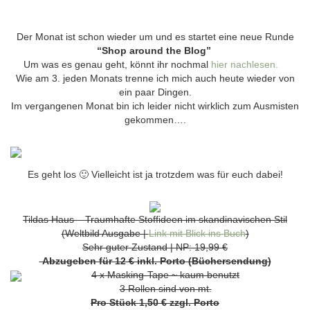
Der Monat ist schon wieder um und es startet eine neue Runde
“Shop around the Blog”
Um was es genau geht, könnt ihr nochmal
hier nachlesen.
Wie am 3. jeden Monats trenne ich mich auch heute wieder von
ein paar Dingen.
Im vergangenen Monat bin ich leider nicht wirklich zum Ausmisten
gekommen….
Es geht los 🙂 Vielleicht ist ja trotzdem was für euch dabei!
Tildas Haus – Traumhafte Stoffideen im skandinavischen Stil
(Weltbild Ausgabe |
Link mit Blick ins Buch
)
Sehr guter Zustand | NP: 19,99 €
Abzugeben für 12 € inkl. Porto (Büchersendung)
4 x Masking-Tape ~ kaum benutzt
3 Rollen sind von mt.
Pro Stück 1,50 € zzgl. Porto