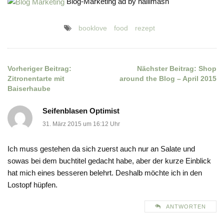
Blog-Marketing ad by hallimash
booklove
food
rezept
Vorheriger Beitrag:
Nächster Beitrag:
Shop
Beitragsnavigation
Zitronentarte mit
around the Blog – April 2015
Baiserhaube
Seifenblasen Optimist
31. März 2015 um 16:12 Uhr
Ich muss gestehen da sich zuerst auch nur an Salate und
sowas bei dem buchtitel gedacht habe, aber der kurze Einblick
hat mich eines besseren belehrt. Deshalb möchte ich in den
Lostopf hüpfen.
ANTWORTEN