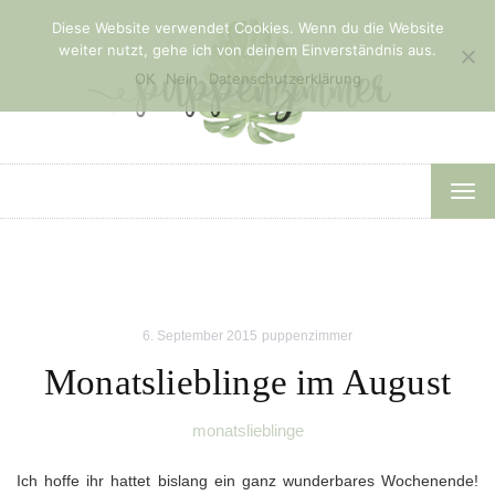
Diese Website verwendet Cookies. Wenn du die Website
weiter nutzt, gehe ich von deinem Einverständnis aus.
OK
Nein
Datenschutzerklärung
TOG
NAV
6. September 2015
puppenzimmer
Monatslieblinge im August
monatslieblinge
Ich hoffe ihr hattet bislang ein ganz wunderbares Wochenende!