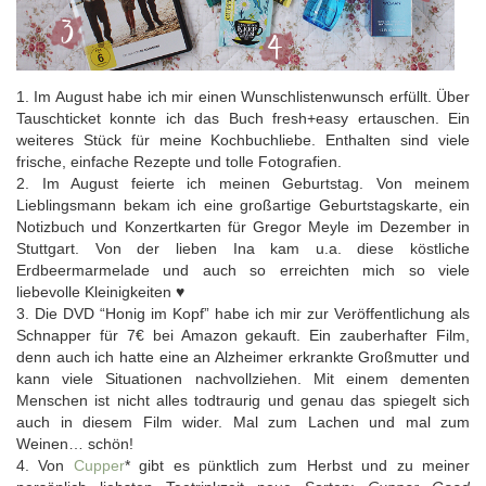
1. Im August habe ich mir einen Wunschlistenwunsch erfüllt. Über
Tauschticket konnte ich das Buch fresh+easy ertauschen. Ein
weiteres Stück für meine Kochbuchliebe. Enthalten sind viele
frische, einfache Rezepte und tolle Fotografien.
2. Im August feierte ich meinen Geburtstag. Von meinem
Lieblingsmann bekam ich eine großartige Geburtstagskarte, ein
Notizbuch und Konzertkarten für Gregor Meyle im Dezember in
Stuttgart. Von der lieben Ina kam u.a. diese köstliche
Erdbeermarmelade und auch so erreichten mich so viele
liebevolle Kleinigkeiten ♥
3. Die DVD “Honig im Kopf” habe ich mir zur Veröffentlichung als
Schnapper für 7€ bei Amazon gekauft. Ein zauberhafter Film,
denn auch ich hatte eine an Alzheimer erkrankte Großmutter und
kann viele Situationen nachvollziehen. Mit einem dementen
Menschen ist nicht alles todtraurig und genau das spiegelt sich
auch in diesem Film wider. Mal zum Lachen und mal zum
Weinen… schön!
4. Von
Cupper
* gibt es pünktlich zum Herbst und zu meiner