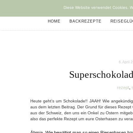
Diese Website verwendet Cookies. We
HOME
BACKREZEPTE
REISEGL
6. April 
Superschokolad
rezept
,
Heute geht’s um Schokolade!! JAAH! Wie angekündigt
aus dem letzten Beitrag. Der Grund für dieses Rezept
aus der Schweiz, den uns ein Onkel zu Ostern mitgebr
also das perfekte Rezept um eure Osterhasen zu verar
Ähmja. Wie bewältigt man so einen Riesenhasen bzw