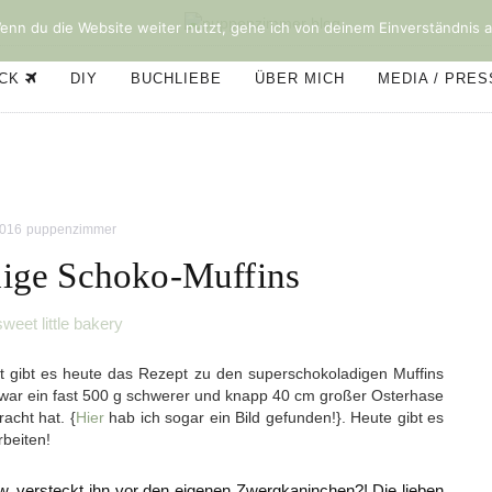
nn du die Website weiter nutzt, gehe ich von deinem Einverständnis a
ÜCK
DIY
BUCHLIEBE
ÜBER MICH
MEDIA / PRE
2016
puppenzimmer
ige Schoko-Muffins
sweet little bakery
 gibt es heute das Rezept zu den superschokoladigen Muffins
 war ein fast 500 g schwerer und knapp 40 cm großer Osterhase
acht hat. {
Hier
hab ich sogar ein Bild gefunden!}. Heute gibt es
beiten!
. versteckt ihn vor den eigenen Zwergkaninchen?! Die lieben