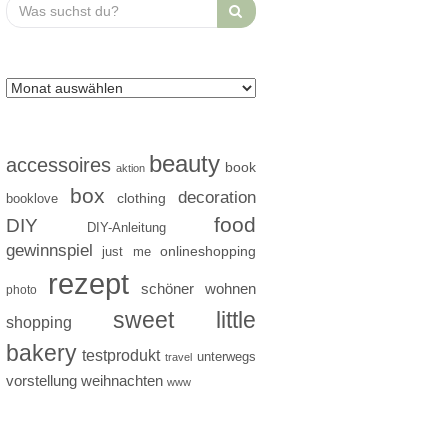
Search
for:
beauty
accessoires
book
aktion
box
decoration
clothing
booklove
food
DIY
DIY-Anleitung
gewinnspiel
just me
onlineshopping
rezept
schöner wohnen
photo
sweet little
shopping
bakery
testprodukt
unterwegs
travel
vorstellung
weihnachten
www