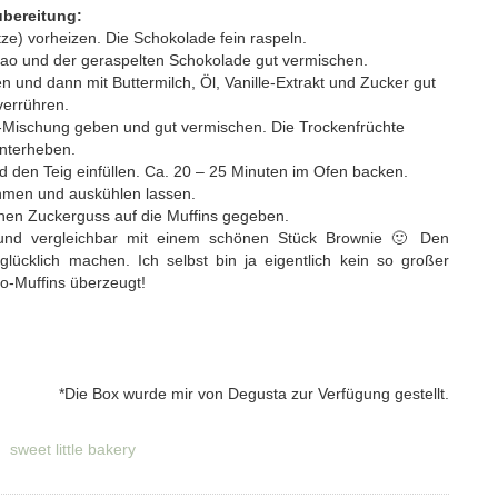
bereitung:
ze) vorheizen. Die Schokolade fein raspeln.
kao und der geraspelten Schokolade gut vermischen.
en und dann mit Buttermilch, Öl, Vanille-Extrakt und Zucker gut
verrühren.
-Mischung geben und gut vermischen. Die Trockenfrüchte
nterheben.
 den Teig einfüllen. Ca. 20 – 25 Minuten im Ofen backen.
men und auskühlen lassen.
hen Zuckerguss auf die Muffins gegeben.
 und vergleichbar mit einem schönen Stück Brownie 🙂 Den
glücklich machen. Ich selbst bin ja eigentlich kein so großer
o-Muffins überzeugt!
*Die Box wurde mir von Degusta zur Verfügung gestellt.
sweet little bakery