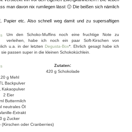
s man davon nix rumliegen lässt 🙂 Die beißen sich nämlich
f, Papier etc. Also schnell weg damit und zu supersaftigen
Um den Schoko-Muffins noch eine fruchtige Note zu
verleihen, habe ich noch ein paar Soft-Kirschen von
ich u.a. in der letzten
Degusta-Box
*. Ehrlich gesagt habe ich
 sie passen super in die kleinen Schokoküchlein.
Zutaten:
420 g Schokolade
120 g Mehl
TL Backpulver
L Kakaopulver
2 Eier
ml Buttermilch
l neutrales Öl
Vanille-Extrakt
0 g Zucker
 (Kirschen oder Cranberries)