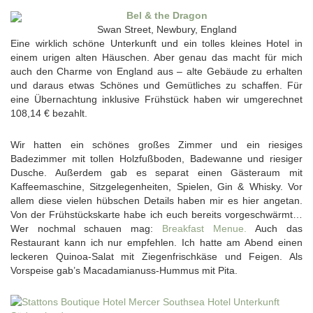
Bel & the Dragon
Swan Street, Newbury, England
Eine wirklich schöne Unterkunft und ein tolles kleines Hotel in
einem urigen alten Häuschen. Aber genau das macht für mich
auch den Charme von England aus – alte Gebäude zu erhalten
und daraus etwas Schönes und Gemütliches zu schaffen. Für
eine Übernachtung inklusive Frühstück haben wir umgerechnet
108,14 € bezahlt.
Wir hatten ein schönes großes Zimmer und ein riesiges
Badezimmer mit tollen Holzfußboden, Badewanne und riesiger
Dusche. Außerdem gab es separat einen Gästeraum mit
Kaffeemaschine, Sitzgelegenheiten, Spielen, Gin & Whisky. Vor
allem diese vielen hübschen Details haben mir es hier angetan.
Von der Frühstückskarte habe ich euch bereits vorgeschwärmt…
Wer nochmal schauen mag:
Breakfast Menue.
Auch das
Restaurant kann ich nur empfehlen. Ich hatte am Abend einen
leckeren Quinoa-Salat mit Ziegenfrischkäse und Feigen. Als
Vorspeise gab’s Macadamianuss-Hummus mit Pita.