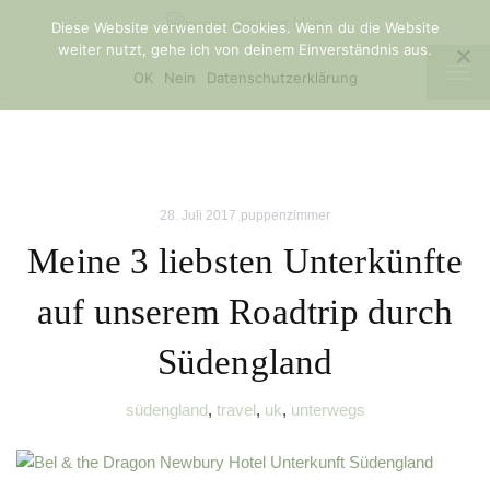
Diese Website verwendet Cookies. Wenn du die Website
weiter nutzt, gehe ich von deinem Einverständnis aus.
TOG
OK
Nein
Datenschutzerklärung
NAV
28. Juli 2017
puppenzimmer
Meine 3 liebsten Unterkünfte
auf unserem Roadtrip durch
Südengland
südengland
,
travel
,
uk
,
unterwegs