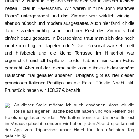
Unsere 2. Nacht in England verbrachten wir in diesem kleinen
netten Hotel in Faversham. Wir waren in “The John Marlowe
Room” untergebracht und das Zimmer war wirklich winzig –
aber so hübsch und modern ausgestattet. Auch hier fand ich die
Tapete wieder richtig super und der Rest des Zimmers hat
einfach dazu gepasst. In Deutschland traut man sich das noch
nicht so richtig mit Tapeten oder? Das Personal war sehr nett
und hilfsbereit und die kleine Terrasse im Hinterhof war
urgemütlich und toll bepflanzt. Leider hab ich hier kaum Fotos
gemacht. Aber auf der Internetseite könnte ihr euch das schöne
Häuschen mal genauer ansehen. Übrigens gibt es hier diesen
grandiosen Italiener Posillipo um die Ecke! Für die Nacht inkl.
Frühstück haben wir 108,37 € bezahlt.
An dieser Stelle möchte ich auch erwähnen, dass wir die
Reise aus eigener Tasche bezahlt haben und von keinem der
Hotels eingeladen wurden. Wir hatten keine der Unterkünfte fest
im Voraus gebucht, sondern wir haben jeden Abend spontan mit
der App von Tripadvisor unser Hotel für den nächsten Tag
gebucht 🙂