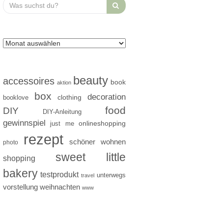
Search
for:
beauty
accessoires
book
aktion
box
decoration
clothing
booklove
food
DIY
DIY-Anleitung
gewinnspiel
just me
onlineshopping
rezept
schöner wohnen
photo
sweet little
shopping
bakery
testprodukt
unterwegs
travel
vorstellung
weihnachten
www