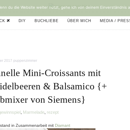
nn du die Website weiter nutzt, gehe ich von deinem Einverständnis a
ÜCK
DIY
BUCHLIEBE
ÜBER MICH
MEDIA / PRE
er 2017
puppenzimmer
nelle Mini-Croissants mit
idelbeeren & Balsamico {+
abmixer von Siemens}
gewinnspiel
,
Marmelade
,
rezept
tstand in Zusammenarbeit mit
Diamant