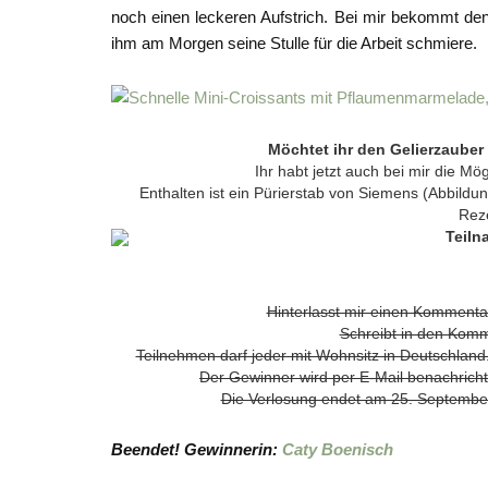
noch einen leckeren Aufstrich. Bei mir bekommt den 
ihm am Morgen seine Stulle für die Arbeit schmiere.
Möchtet ihr den Gelierzaube
Ihr habt jetzt auch bei mir die M
Enthalten ist ein Pürierstab von Siemens (Abbildu
Rez
Teil
Hinterlasst mir einen Kommentar
Schreibt in den Komm
Teilnehmen darf jeder mit Wohnsitz in Deutschland
Der Gewinner wird per E-Mail benachrichti
Die Verlosung endet am 25. Septembe
Beendet! Gewinnerin:
Caty Boenisch