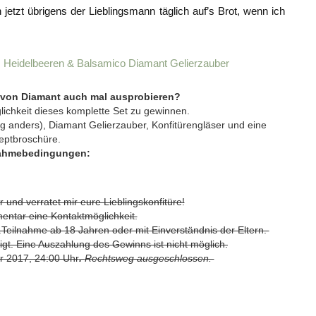
jetzt übrigens der Lieblingsmann täglich auf’s Brot, wenn ich
r von Diamant auch mal ausprobieren?
öglichkeit dieses komplette Set zu gewinnen.
ng anders), Diamant Gelierzauber, Konfitürengläser und eine
eptbroschüre.
nahmebedingungen:
 und verratet mir eure Lieblingskonfitüre!
entar eine Kontaktmöglichkeit.
.Teilnahme ab 18 Jahren oder mit Einverständnis der Eltern.
gt. Eine Auszahlung des Gewinns ist nicht möglich.
r 2017, 24:00 Uhr
.
Rechtsweg ausgeschlossen.