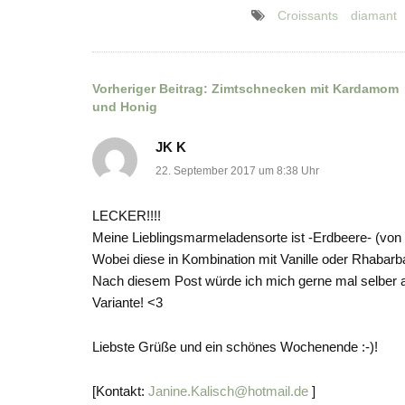
Croissants
diamant
Vorheriger Beitrag:
Zimtschnecken mit Kardamom
Beitragsnavigation
und Honig
JK K
22. September 2017 um 8:38 Uhr
LECKER!!!!
Meine Lieblingsmarmeladensorte ist -Erdbeere- (von 
Wobei diese in Kombination mit Vanille oder Rhabarb
Nach diesem Post würde ich mich gerne mal selber an 
Variante! <3
Liebste Grüße und ein schönes Wochenende :-)!
[Kontakt:
Janine.Kalisch@hotmail.de
]