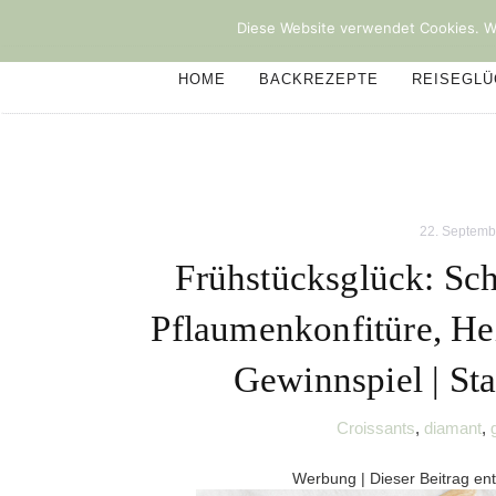
Diese Website verwendet Cookies. We
HOME
BACKREZEPTE
REISEGL
22. Septemb
Frühstücksglück: Sch
Pflaumenkonfitüre, He
Gewinnspiel | St
Croissants
,
diamant
,
Werbung | Dieser Beitrag en