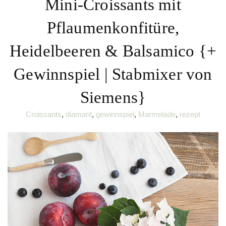
Mini-Croissants mit
Pflaumenkonfitüre,
Heidelbeeren & Balsamico {+
Gewinnspiel | Stabmixer von
Siemens}
Croissants
,
diamant
,
gewinnspiel
,
Marmelade
,
rezept