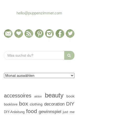
hello@puppenzimmer.com
Search
for:
beauty
accessoires
book
aktion
box
DIY
decoration
clothing
booklove
food
gewinnspiel
DIY-Anleitung
just me