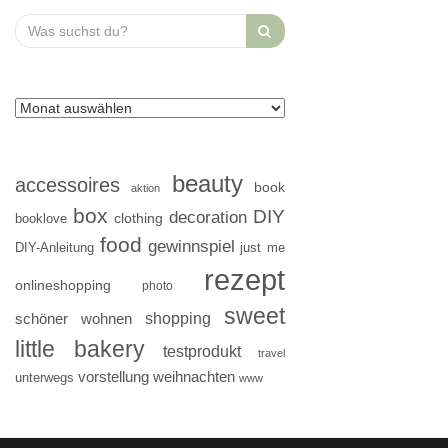
Search
for:
beauty
accessoires
book
aktion
box
DIY
decoration
clothing
booklove
food
gewinnspiel
DIY-Anleitung
just me
rezept
onlineshopping
photo
sweet
shopping
schöner wohnen
little bakery
testprodukt
travel
vorstellung
weihnachten
unterwegs
www