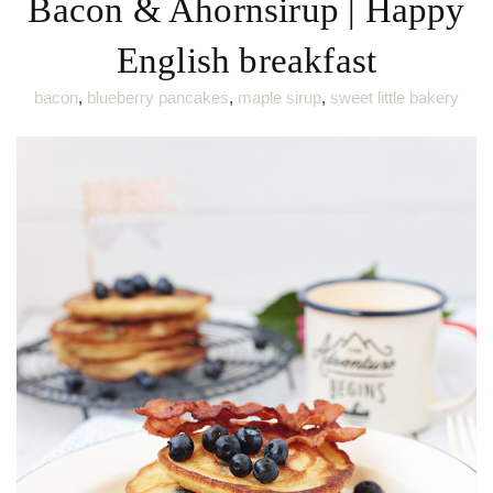
Bacon & Ahornsirup | Happy
English breakfast
bacon
,
blueberry pancakes
,
maple sirup
,
sweet little bakery