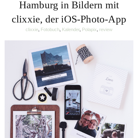
Hamburg in Bildern mit
clixxie, der iOS-Photo-App
clixxie
,
Fotobuch
,
Kalender
,
Polapix
,
review