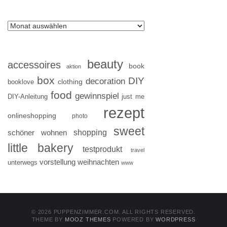
beauty
accessoires
book
aktion
box
DIY
decoration
clothing
booklove
food
gewinnspiel
DIY-Anleitung
just me
rezept
onlineshopping
photo
sweet
shopping
schöner wohnen
little bakery
testprodukt
travel
vorstellung
weihnachten
unterwegs
www
© 2026 PUPPENZIMMER.COM. ALL RIGHTS RESERVED.
THEME BY
MOOZ THEMES
POWERED BY
WORDPRESS