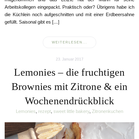
Arbeitskollegen eingepackt. Praktisch oder? Übrigens habe ich
die Küchlein noch aufgeschnitten und mit einer Erdbeersahne
gefüllt. Saisonal gibt es […]
WEITERLESEN...
23. Januar 2017
Lemonies – die fruchtigen
Brownies mit Zitrone & ein
Wochenendrückblick
Lemonies
,
rezept
,
sweet little bakery
,
Zitronenkuchen