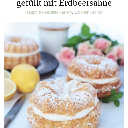
gefüllt mit Erdbeersahne
rezept
,
sweet little bakery
,
Zitronenkuchen