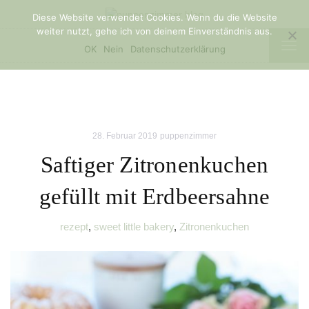
Diese Website verwendet Cookies. Wenn du die Website
weiter nutzt, gehe ich von deinem Einverständnis aus.
TOG
OK
Nein
Datenschutzerklärung
NAV
28. Februar 2019
puppenzimmer
Saftiger Zitronenkuchen
gefüllt mit Erdbeersahne
rezept
,
sweet little bakery
,
Zitronenkuchen