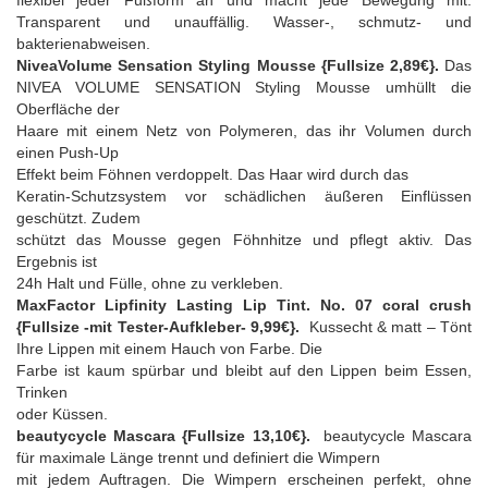
flexibel jeder Fußform an und macht jede Bewegung mit.
Transparent und unauffällig. Wasser-, schmutz- und
bakterienabweisen.
NiveaVolume Sensation Styling Mousse {Fullsize 2,89€}.
Das
NIVEA VOLUME SENSATION Styling Mousse umhüllt die
Oberfläche der
Haare mit einem Netz von Polymeren, das ihr Volumen durch
einen Push-Up
Effekt beim Föhnen verdoppelt. Das Haar wird durch das
Keratin-Schutzsystem vor schädlichen äußeren Einflüssen
geschützt. Zudem
schützt das Mousse gegen Föhnhitze und pflegt aktiv. Das
Ergebnis ist
24h Halt und Fülle, ohne zu verkleben.
MaxFactor Lipfinity Lasting Lip Tint. No. 07 coral crush
{Fullsize -mit Tester-Aufkleber- 9,99€}.
Kussecht & matt – Tönt
Ihre Lippen mit einem Hauch von Farbe. Die
Farbe ist kaum spürbar und bleibt auf den Lippen beim Essen,
Trinken
oder Küssen.
beautycycle Mascara {Fullsize 13,10€}.
beautycycle Mascara
für maximale Länge trennt und definiert die Wimpern
mit jedem Auftragen. Die Wimpern erscheinen perfekt, ohne