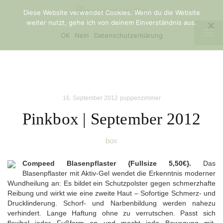
Diese Website verwendet Cookies. Wenn du die Website
weiter nutzt, gehe ich von deinem Einverständnis aus.
TOG
OK
Nein
Datenschutzerklärung
NAV
16. September 2012
puppenzimmer
Pinkbox | September 2012
box
Compeed Blasenpflaster {Fullsize 5,50€}.
Das
Blasenpflaster mit Aktiv-Gel wendet die Erkenntnis moderner
Wundheilung an: Es bildet ein Schutzpolster gegen schmerzhafte
Reibung und wirkt wie eine zweite Haut – Sofortige Schmerz- und
Drucklinderung. Schorf- und Narbenbildung werden nahezu
verhindert. Lange Haftung ohne zu verrutschen. Passt sich