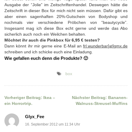
Ausgabe der “Jolie” im Zeitschriftenhandel. Deswegen hätte die
Zeitschrift in dieser Box für mich nicht sein müssen. Dafür gibt es
aber einen sagenhaften 20%-Gutschein von Bodyshop und
nochmals vier verschiedene Pröbchen von “beautycycle”.
Insgesamt mag ich diese Box echt gerne und werde das Abo
sicherlich auch noch ein Weilchen behalten.
Möchtet ihr auch die Pinkbox für 6,95 € testen?
Dann könnt ihr mir gerne eine E-Mail an
frl.wunderbar[at]gmx.de
schreiben und ich schicke euch eine Einladung.
Wie gefallen euch denn die Produkte? 🙂
box
Vorheriger Beitrag:
Ikea –
Nächster Beitrag:
Bananen-
Beitragsnavigation
ein Horrortrip.
Walnuss-Streusel-Muffins
Glyx_Fee
16. September 2012 um 11:34 Uhr