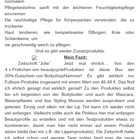
normalem
Pflegebedürfnis sanft mit der leichteren Feuchtigkeitspflege
eincremen
Die reichhaltige Pflege für Körperpartien verwenden, die zu
trockener
Haut tendieren, wie beispielsweise Ellbogen, Knie oder
Schienbeine, um
sie geschmeidig weich zu pflegen.
Und es gibt wieder Zusatzprodukte:
Mein Fazit:
Zeitschrift “Jolie”
Jetzt mal ehrlich… Von den
4 x Pröbchen von beautycycle
Produkten ist diese Box der
20%-Gutschein von Bodyshop
Hammer! Es gibt wirklich nur
Fullsize-Produkte insgesamt mit einem Wert von 46,48 €. Das find
ich ehrlich gesagt mal wirklich genial!! Zu den Produkten selbst
bin ich begeistert von der Bodybutter und auch der Mascara,
Blasenpflaster und das Styling Mousse werden ausprobiert und
getestet. Einzig und allein mit der Lip Tint kann ich wieder nicht
viel anfangen. Vielleicht sollte auch die Pinkbox hier mal anfangen
Beautyprofile zu erstellen und mit den Testprodukten etwas zu
kombinieren, damit man hier nicht immer auf einem Produkt
sitzen bleibt (bei mir z.B. die Lippenprodukte). Die Zeitschrift hatte
ich selbst schon und wenige Tage später fand man die neue