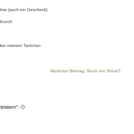
ekse {auch ein Geschenk}
-Brunch
2 bei meinem Tantchen
Nächster Beitrag:
Noch ein Stück?
elalarm*. 🙂