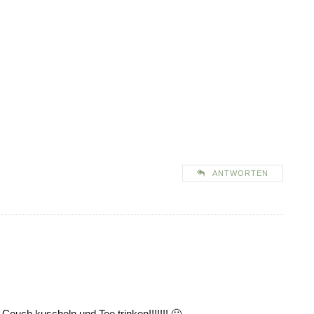
ANTWORTEN
Couch kuscheln und Tee trinken!!!!!!! 🙂