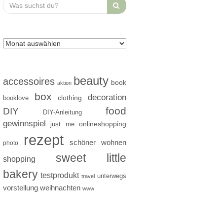
Search
for:
beauty
accessoires
book
aktion
box
decoration
clothing
booklove
food
DIY
DIY-Anleitung
gewinnspiel
just me
onlineshopping
rezept
schöner wohnen
photo
sweet little
shopping
bakery
testprodukt
unterwegs
travel
vorstellung
weihnachten
www