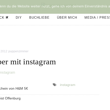
nn du die Website weiter nutzt, gehe ich von deinem Einverständnis a
ÜCK
DIY
BUCHLIEBE
ÜBER MICH
MEDIA / PRE
r 2012
puppenzimmer
er mit instagram
instagram
instagram
schein von H&M 5€
ist Offenburg