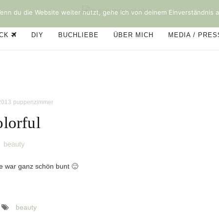
nn du die Website weiter nutzt, gehe ich von deinem Einverständnis a
ÜCK
DIY
BUCHLIEBE
ÜBER MICH
MEDIA / PRE
 2013
puppenzimmer
olorful
beauty
e war ganz schön bunt 🙂
beauty