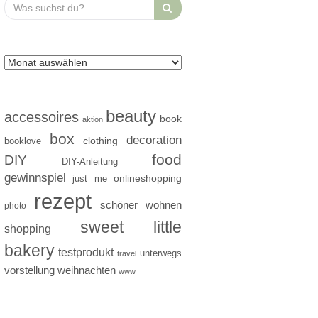
Search
for:
beauty
accessoires
book
aktion
box
decoration
clothing
booklove
food
DIY
DIY-Anleitung
gewinnspiel
just me
onlineshopping
rezept
schöner wohnen
photo
sweet little
shopping
bakery
testprodukt
unterwegs
travel
vorstellung
weihnachten
www