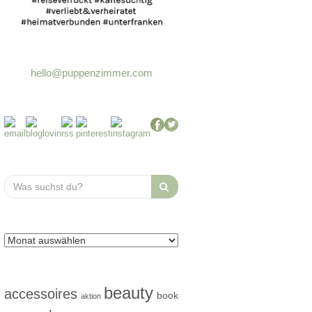
hello@puppenzimmer.com
Search
for:
beauty
accessoires
book
aktion