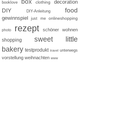
box
decoration
clothing
booklove
food
DIY
DIY-Anleitung
gewinnspiel
just me
onlineshopping
rezept
schöner wohnen
photo
sweet little
shopping
bakery
testprodukt
unterwegs
travel
vorstellung
weihnachten
www