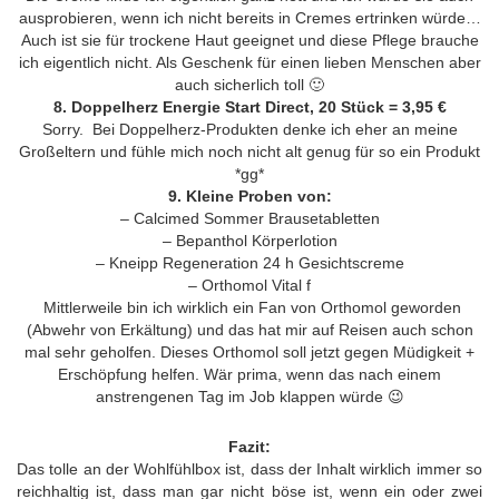
ausprobieren, wenn ich nicht bereits in Cremes ertrinken würde…
Auch ist sie für trockene Haut geeignet und diese Pflege brauche
ich eigentlich nicht. Als Geschenk für einen lieben Menschen aber
auch sicherlich toll 🙂
8. Doppelherz Energie Start Direct, 20 Stück = 3,95 €
Sorry. Bei Doppelherz-Produkten denke ich eher an meine
Großeltern und fühle mich noch nicht alt genug für so ein Produkt
*gg*
9. Kleine Proben von:
– Calcimed Sommer Brausetabletten
– Bepanthol Körperlotion
– Kneipp Regeneration 24 h Gesichtscreme
– Orthomol Vital f
Mittlerweile bin ich wirklich ein Fan von Orthomol geworden
(Abwehr von Erkältung) und das hat mir auf Reisen auch schon
mal sehr geholfen. Dieses Orthomol soll jetzt gegen Müdigkeit +
Erschöpfung helfen. Wär prima, wenn das nach einem
anstrengenen Tag im Job klappen würde 😉
Fazit:
Das tolle an der Wohlfühlbox ist, dass der Inhalt wirklich immer so
reichhaltig ist, dass man gar nicht böse ist, wenn ein oder zwei