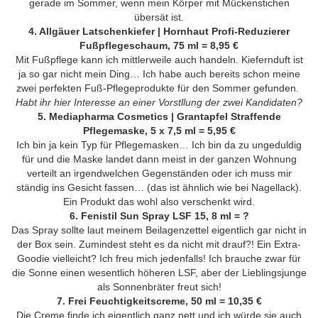
gerade im Sommer, wenn mein Körper mit Mückenstichen
übersät ist.
4. Allgäuer Latschenkiefer | Hornhaut Profi-Reduzierer
Fußpflegeschaum, 75 ml = 8,95 €
Mit Fußpflege kann ich mittlerweile auch handeln. Kiefernduft ist
ja so gar nicht mein Ding… Ich habe auch bereits schon meine
zwei perfekten Fuß-Pflegeprodukte für den Sommer gefunden.
Habt ihr hier Interesse an einer Vorstllung der zwei Kandidaten?
5. Mediapharma Cosmetics | Grantapfel Straffende
Pflegemaske, 5 x 7,5 ml = 5,95 €
Ich bin ja kein Typ für Pflegemasken… Ich bin da zu ungeduldig
für und die Maske landet dann meist in der ganzen Wohnung
verteilt an irgendwelchen Gegenständen oder ich muss mir
ständig ins Gesicht fassen… (das ist ähnlich wie bei Nagellack).
Ein Produkt das wohl also verschenkt wird.
6. Fenistil Sun Spray LSF 15, 8 ml = ?
Das Spray sollte laut meinem Beilagenzettel eigentlich gar nicht in
der Box sein. Zumindest steht es da nicht mit drauf?! Ein Extra-
Goodie vielleicht? Ich freu mich jedenfalls! Ich brauche zwar für
die Sonne einen wesentlich höheren LSF, aber der Lieblingsjunge
als Sonnenbräter freut sich!
7. Frei Feuchtigkeitscreme, 50 ml = 10,35 €
Die Creme finde ich eigentlich ganz nett und ich würde sie auch