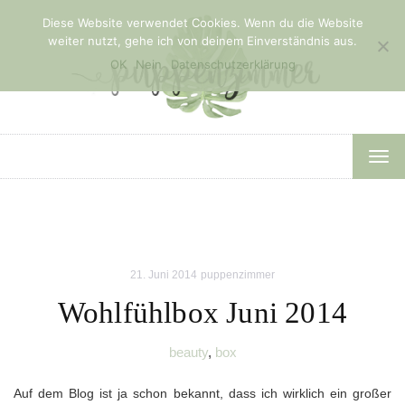
Diese Website verwendet Cookies. Wenn du die Website
weiter nutzt, gehe ich von deinem Einverständnis aus.
OK
Nein
Datenschutzerklärung
TOG
NAV
21. Juni 2014
puppenzimmer
Wohlfühlbox Juni 2014
beauty
,
box
Auf dem Blog ist ja schon bekannt, dass ich wirklich ein großer