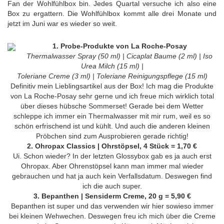
Fan der Wohlfühlbox bin. Jedes Quartal versuche ich also eine
Box zu ergattern. Die Wohlfühlbox kommt alle drei Monate und
jetzt im Juni war es wieder so weit.
1. Probe-Produkte von La Roche-Posay
Thermalwasser Spray (50 ml) | Cicaplat Baume (2 ml) | Iso
Urea Milch (15 ml) |
Toleriane Creme (3 ml) | Toleriane Reinigungspflege (15 ml)
Definitiv mein Lieblingsartikel aus der Box! Ich mag die Produkte
von La Roche-Posay sehr gerne und ich freue mich wirklich total
über dieses hübsche Sommerset! Gerade bei dem Wetter
schleppe ich immer ein Thermalwasser mit mir rum, weil es so
schön erfrischend ist und kühlt. Und auch die anderen kleinen
Pröbchen sind zum Ausprobieren gerade richtig!
2. Ohropax Classics | Ohrstöpsel, 4 Stück = 1,70 €
Ui. Schon wieder? In der letzten Glossybox gab es ja auch erst
Ohropax. Aber Ohrenstöpsel kann man immer mal wieder
gebrauchen und hat ja auch kein Verfallsdatum. Deswegen find
ich die auch super.
3. Bepanthen | Sensiderm Creme, 20 g = 5,90 €
Bepanthen ist super und das verwenden wir hier sowieso immer
bei kleinen Wehwechen. Deswegen freu ich mich über die Creme