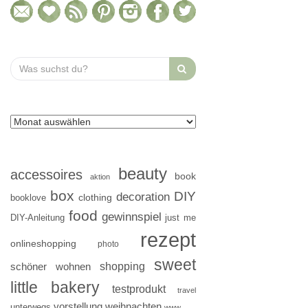
Search
for:
beauty
accessoires
book
aktion
box
DIY
decoration
clothing
booklove
food
gewinnspiel
DIY-Anleitung
just me
rezept
onlineshopping
photo
sweet
shopping
schöner wohnen
little bakery
testprodukt
travel
vorstellung
weihnachten
unterwegs
www