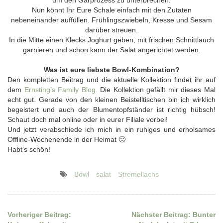
um den Garprozess zu unterbrechen.
Nun könnt Ihr Eure Schale einfach mit den Zutaten
nebeneinander auffüllen. Frühlingszwiebeln, Kresse und Sesam
darüber streuen.
In die Mitte einen Klecks Joghurt geben, mit frischen Schnittlauch
garnieren und schon kann der Salat angerichtet werden.
Was ist eure liebste Bowl-Kombination?
Den kompletten Beitrag und die aktuelle Kollektion findet ihr auf
dem
Ernsting’s Family Blog.
Die Kollektion gefällt mir dieses Mal
echt gut. Gerade von den kleinen Beistelltischen bin ich wirklich
begeistert und auch der Blumentopfständer ist richtig hübsch!
Schaut doch mal online oder in eurer Filiale vorbei!
Und jetzt verabschiede ich mich in ein ruhiges und erholsames
Offline-Wochenende in der Heimat 🙂
Habt’s schön!
Bowl
salat
Stremellachs
Vorheriger Beitrag:
Nächster Beitrag:
Bunter
Beitragsnavigation