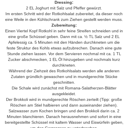
Dressing:
2 EL Joghurt mit Salz und Pfeffer gewürzt.
Im ersten Schritt wird der Rotkohlsalat zubereitet, da dieser noch
eine Weile in den Kühlschrank zum Ziehen gestellt werden muss.
Zubereitung:
Einen Viertel Kopf Rotkohl in sehr feine Streifen schneiden und in
eine große Schüssel geben. Dann mit ca. ½ TL Salz und 2 EL
Apfelessig ca. 5 Minuten mit den Händen durchkneten um die
feste Struktur des Kohls etwas aufzubrechen. Danach eine gute
Stunde ziehen lassen. Vor dem Servieren nochmal mit ca. 1 TL
Zucker abschmecken, 1 EL Öl hinzugeben und nochmals kurz
durchkneten.
Während der Ziehzeit des Rotkohlsalats werden alle anderen
Zutaten gründlich gewaschen und in mundgerechte Stücke
geschnitten.
Die Schale wird zunächst mit Romana-Salatherzen-Blätter
ausgekleidet.
Der Brokkoli wird in mundgerechte Röschen zerteilt (Tipp: große
Röschen am Stiel halbieren und dann auseinander ziehen).
Salzwasser zum Kochen bringen und den Brokkoli darin ca. 2
Minuten blanchieren. Danach herausnehmen und sofort in eine
bereitgestellte Schüssel mit kaltem Wasser und Eiswürfeln geben,