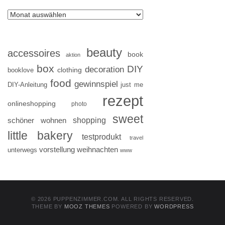
beauty
accessoires
book
aktion
box
DIY
decoration
clothing
booklove
food
gewinnspiel
DIY-Anleitung
just me
rezept
onlineshopping
photo
sweet
shopping
schöner wohnen
little bakery
testprodukt
travel
vorstellung
weihnachten
unterwegs
www
© 2026 PUPPENZIMMER.COM. ALL RIGHTS RESERVED.
THEME BY
MOOZ THEMES
POWERED BY
WORDPRESS