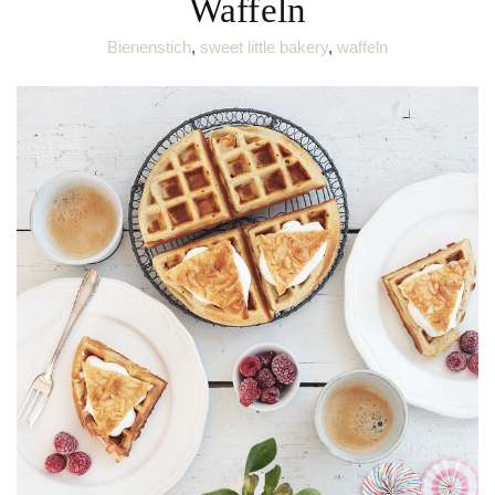
Waffeln
Bienenstich
,
sweet little bakery
,
waffeln