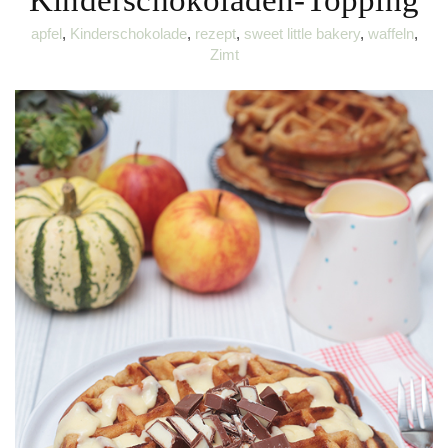
Kinderschokoladen-Topping
apfel
,
Kinderschokolade
,
rezept
,
sweet little bakery
,
waffeln
,
Zimt