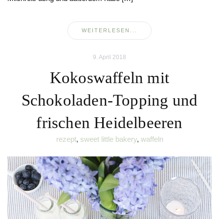
WEITERLESEN...
9. April 2018
Kokoswaffeln mit
Schokoladen-Topping und
frischen Heidelbeeren
rezept
,
sweet little bakery
,
waffeln