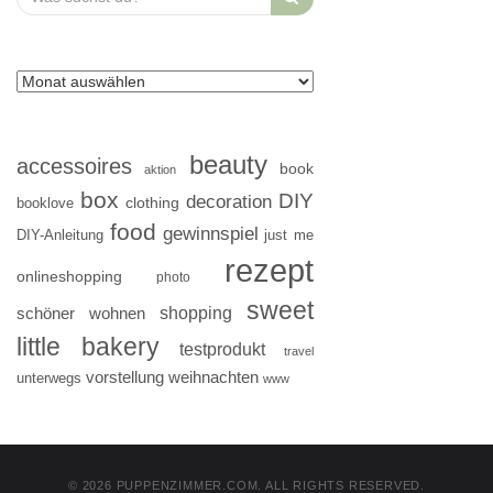
for:
beauty
accessoires
book
aktion
box
DIY
decoration
clothing
booklove
food
gewinnspiel
DIY-Anleitung
just me
rezept
onlineshopping
photo
sweet
shopping
schöner wohnen
little bakery
testprodukt
travel
vorstellung
weihnachten
unterwegs
www
© 2026 PUPPENZIMMER.COM. ALL RIGHTS RESERVED.