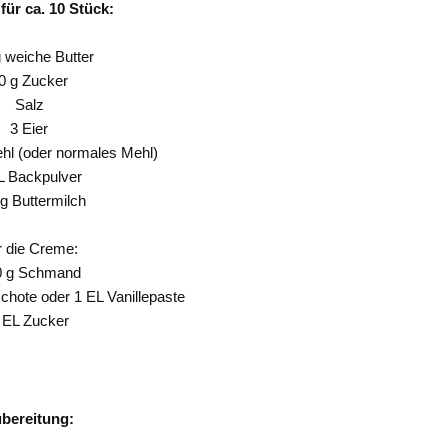
für ca. 10 Stück:
 weiche Butter
0 g Zucker
Salz
3 Eier
hl (oder normales Mehl)
L Backpulver
g Buttermilch
r die Creme:
0 g Schmand
chote oder 1 EL Vanillepaste
 EL Zucker
bereitung: