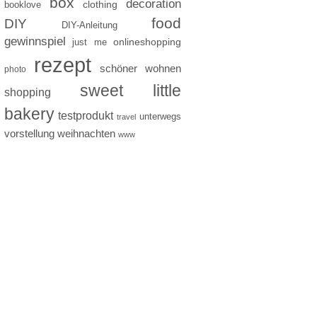
box
decoration
clothing
booklove
food
DIY
DIY-Anleitung
gewinnspiel
just me
onlineshopping
rezept
schöner wohnen
photo
sweet little
shopping
bakery
testprodukt
unterwegs
travel
vorstellung
weihnachten
www