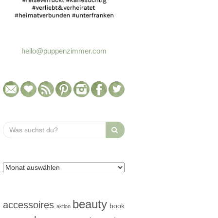
hello@puppenzimmer.com
Search
for:
beauty
accessoires
book
aktion