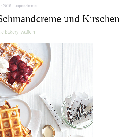
r 2018
puppenzimmer
 Schmandcreme und Kirschen
tle bakery
,
waffeln