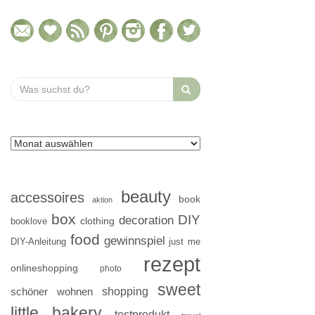
Search
for:
beauty
accessoires
book
aktion
box
DIY
decoration
clothing
booklove
food
gewinnspiel
DIY-Anleitung
just me
rezept
onlineshopping
photo
sweet
shopping
schöner wohnen
little bakery
testprodukt