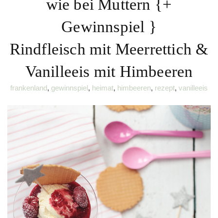
wie bei Muttern {+
Gewinnspiel }
Rindfleisch mit Meerrettich &
Vanilleeis mit Himbeeren
frankenland
,
gewinnspiel
,
heimat
,
himbeeren
,
rezept
,
vanilleeis