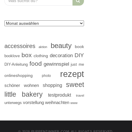
for:
beauty
accessoires
book
aktion
box
DIY
decoration
clothing
booklove
food
gewinnspiel
DIY-Anleitung
just me
rezept
onlineshopping
photo
sweet
shopping
schöner wohnen
little bakery
testprodukt
travel
vorstellung
weihnachten
unterwegs
www
© 2026 PUPPENZIMMER.COM. ALL RIGHTS RESERVED.