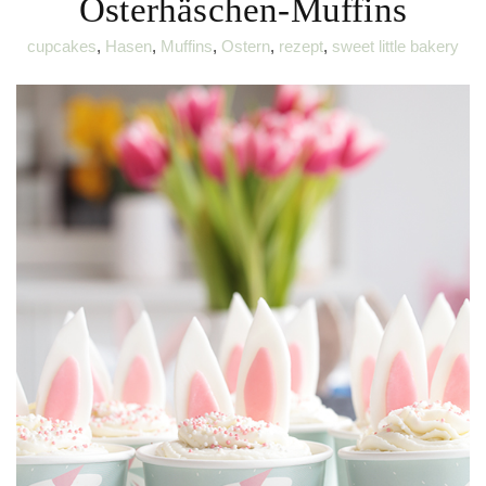
Osterhäschen-Muffins
cupcakes
,
Hasen
,
Muffins
,
Ostern
,
rezept
,
sweet little bakery