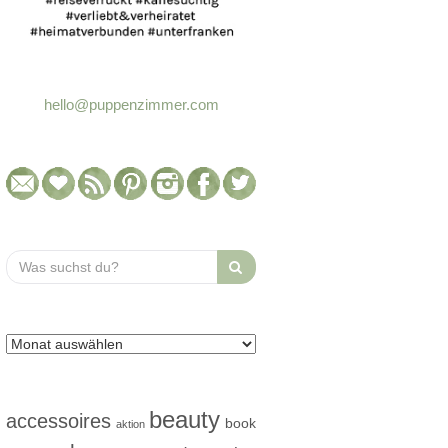
hello@puppenzimmer.com
Search
for:
beauty
accessoires
book
aktion