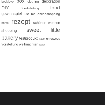
box
decoration
clothing
booklove
food
DIY
DIY-Anleitung
gewinnspiel
just me
onlineshopping
rezept
schöner wohnen
photo
sweet little
shopping
bakery
testprodukt
unterwegs
travel
vorstellung
weihnachten
www