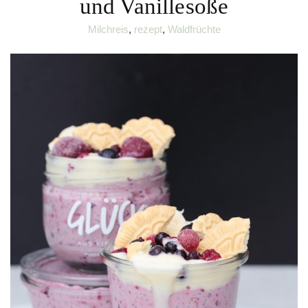
und Vanillesoße
Milchreis
,
rezept
,
Waldfrüchte