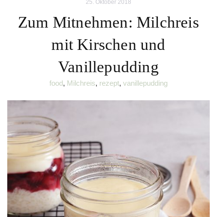
25. Oktober 2018
Zum Mitnehmen: Milchreis
mit Kirschen und
Vanillepudding
food
,
Milchreis
,
rezept
,
vanillepudding