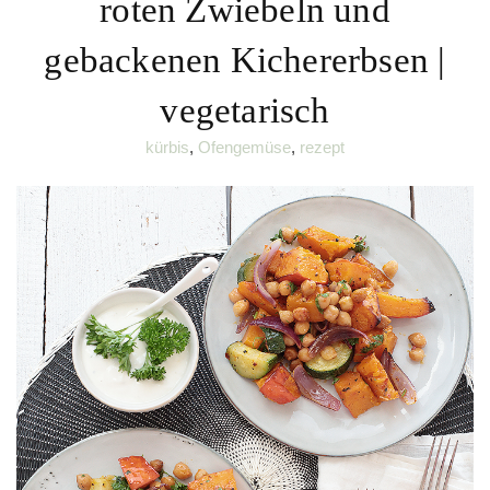
roten Zwiebeln und
gebackenen Kichererbsen |
vegetarisch
kürbis
,
Ofengemüse
,
rezept