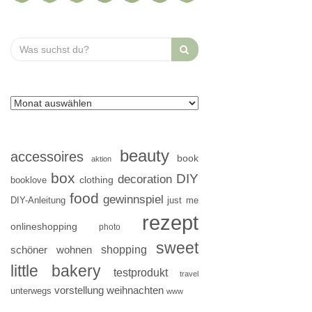
Search
for:
beauty
accessoires
book
aktion
box
DIY
decoration
clothing
booklove
food
gewinnspiel
DIY-Anleitung
just me
rezept
onlineshopping
photo
sweet
shopping
schöner wohnen
little bakery
testprodukt
travel
vorstellung
weihnachten
unterwegs
www