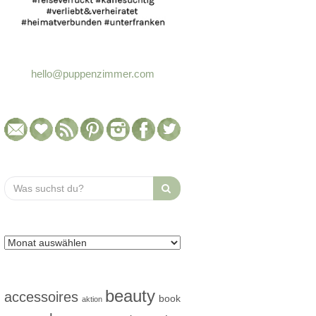
hello@puppenzimmer.com
Search
for:
beauty
accessoires
book
aktion