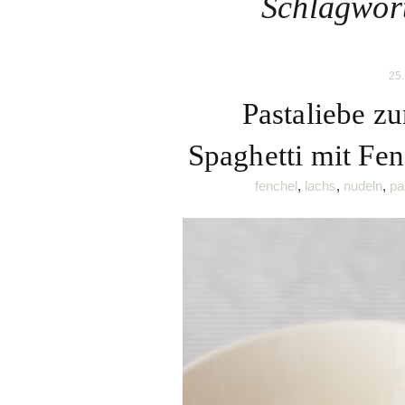
Schlagwor
25.
Pastaliebe z
Spaghetti mit Fe
fenchel
,
lachs
,
nudeln
,
pa