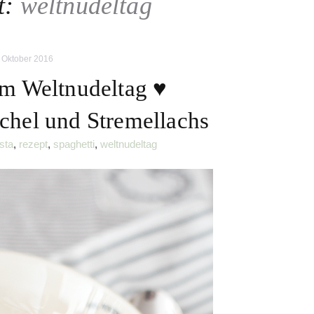
t:
weltnudeltag
 Oktober 2016
um Weltnudeltag ♥
nchel und Stremellachs
sta
,
rezept
,
spaghetti
,
weltnudeltag