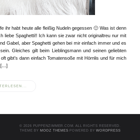
e ihr habt heute alle fleißig Nudeln gegessen 🙂 Was ist denn
h liebe Spaghetti!! Ich kann sie zwar nicht originaltreu nur mit
nd Gabel, aber Spaghetti gehen bei mir einfach immer und es
in. Gleiches gilt beim Lieblingsmann und seinen geliebten
o oft gibt’s dann einfach Tomatensoße mit Hörnlis und für mich
 […]
TERLESEN...
© 2026 PUPPENZIMMER.COM. ALL RIGHTS RESERVED.
THEME BY
MOOZ THEMES
POWERED BY
WORDPRESS