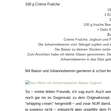
100 g Crème Fraîche
15
1 E
2
100 g frische Bee
+ Deko B
Zu
Crème Fraîche, Joghurt und P
Die Johannisbeeren vom Stängel zupfen und w
Die Baiser zu kleinen Stücken zerbr
Zum Anrichten habe ich kleine Gläser genommen. Die 
Johannisbeeren in das Glas geb
Mit Baiser und Johannisbeeren garnieren & schon fer
So – meine lieben Freunde, ich sag euch: Auch wenn
noch gar nix im Gegensatz zu dem Originalrezept. 
“whipping cream” hergestellt – und zwar NUR damit. 
ja sowieso nicht – entspricht aber ungefähr dem F