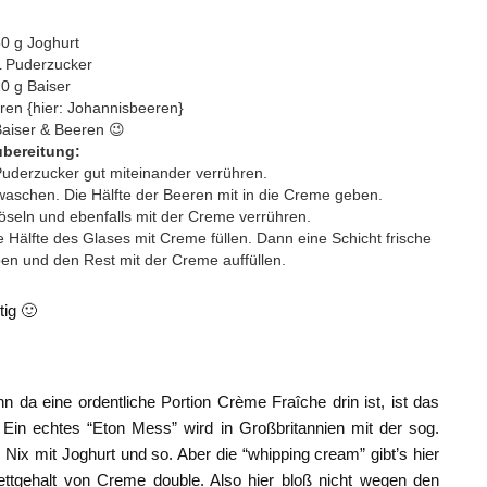
0 g Joghurt
L Puderzucker
0 g Baiser
ren {hier: Johannisbeeren}
aiser & Beeren 😉
bereitung:
uderzucker gut miteinander verrühren.
aschen. Die Hälfte der Beeren mit in die Creme geben.
öseln und ebenfalls mit der Creme verrühren.
Hälfte des Glases mit Creme füllen. Dann eine Schicht frische
en und den Rest mit der Creme auffüllen.
tig 🙂
 da eine ordentliche Portion Crème Fraîche drin ist, ist das
Ein echtes “Eton Mess” wird in Großbritannien mit der sog.
Nix mit Joghurt und so. Aber die “whipping cream” gibt’s hier
ettgehalt von Creme double. Also hier bloß nicht wegen den