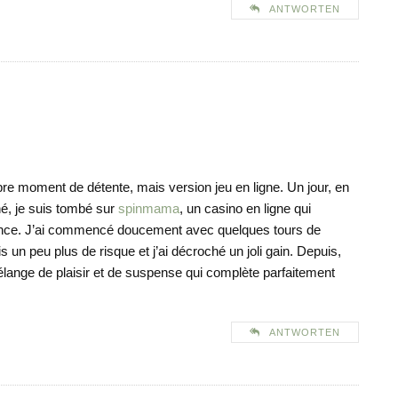
ANTWORTEN
opre moment de détente, mais version jeu en ligne. Un jour, en
é, je suis tombé sur
spinmama
, un casino en ligne qui
rance. J’ai commencé doucement avec quelques tours de
is un peu plus de risque et j’ai décroché un joli gain. Depuis,
élange de plaisir et de suspense qui complète parfaitement
ANTWORTEN