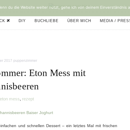
nn du die Website weiter nutzt, gehe ich von deinem Einverständnis a
ÜCK
DIY
BUCHLIEBE
ÜBER MICH
MEDIA / PRE
er 2017
puppenzimmer
mmer: Eton Mess mit
nisbeeren
eton mess
,
rezept
nfachen und schnellen Dessert – ein letztes Mal mit frischen