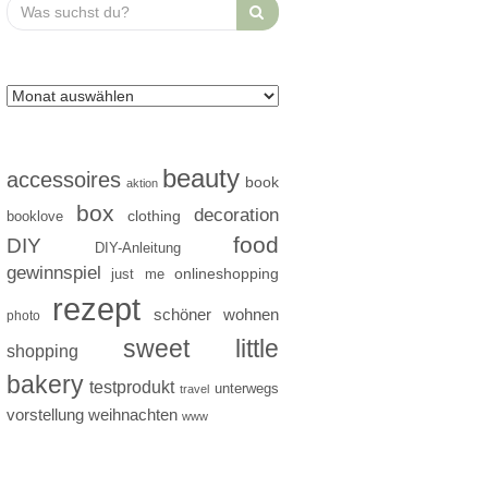
Search
for:
beauty
accessoires
book
aktion
box
decoration
clothing
booklove
food
DIY
DIY-Anleitung
gewinnspiel
just me
onlineshopping
rezept
schöner wohnen
photo
sweet little
shopping
bakery
testprodukt
unterwegs
travel
vorstellung
weihnachten
www