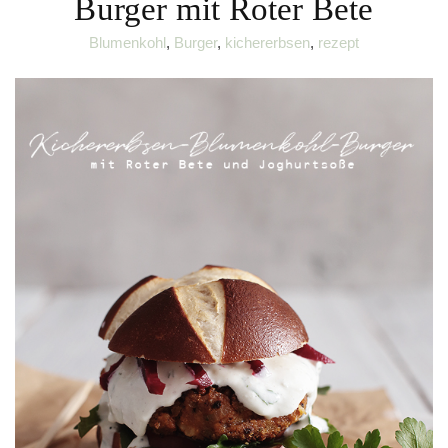
Burger mit Roter Bete
Blumenkohl
,
Burger
,
kichererbsen
,
rezept