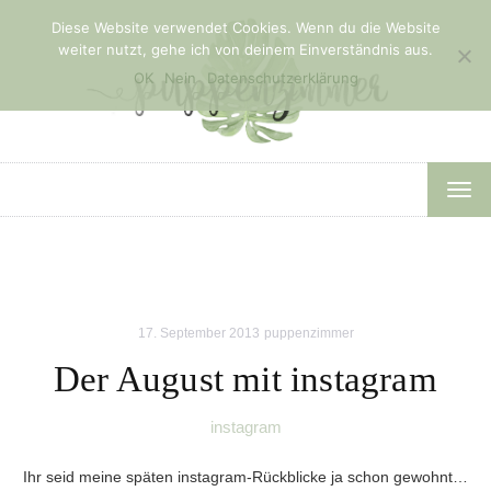
Diese Website verwendet Cookies. Wenn du die Website
weiter nutzt, gehe ich von deinem Einverständnis aus.
OK
Nein
Datenschutzerklärung
TOG
NAV
17. September 2013
puppenzimmer
Der August mit instagram
instagram
Ihr seid meine späten instagram-Rückblicke ja schon gewohnt…