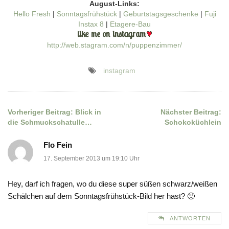
August-Links:
Hello Fresh
|
Sonntagsfrühstück
|
Geburtstagsgeschenke
|
Fuji
Instax 8
|
Etagere-Bau
http://web.stagram.com/n/puppenzimmer/
instagram
Vorheriger Beitrag:
Blick in
Nächster Beitrag:
Beitragsnavigation
die Schmuckschatulle…
Schokoküchlein
Flo Fein
17. September 2013 um 19:10 Uhr
Hey, darf ich fragen, wo du diese super süßen schwarz/weißen
Schälchen auf dem Sonntagsfrühstück-Bild her hast? 🙂
ANTWORTEN