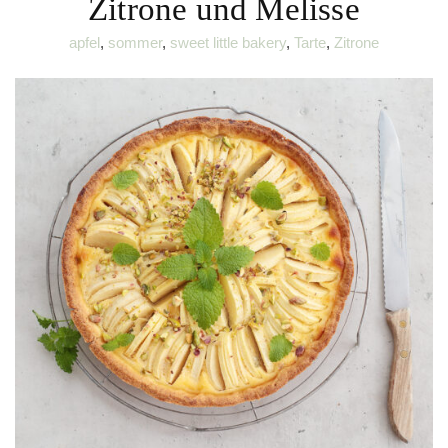
Zitrone und Melisse
apfel
,
sommer
,
sweet little bakery
,
Tarte
,
Zitrone