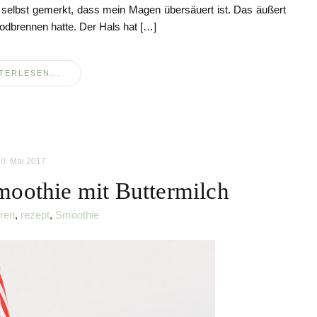
n selbst gemerkt, dass mein Magen übersäuert ist. Das äußert
odbrennen hatte. Der Hals hat […]
TERLESEN...
0. Mai 2017
oothie mit Buttermilch
ren
,
rezept
,
Smoothie