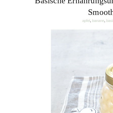
Basische Ernährungsum
Smooth
apfel
,
banane
,
bas