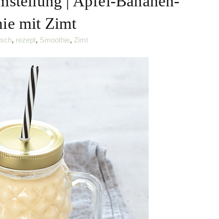
stellung | Apfel-Bananen-
ie mit Zimt
isch
,
rezept
,
Smoothie
,
Zimt