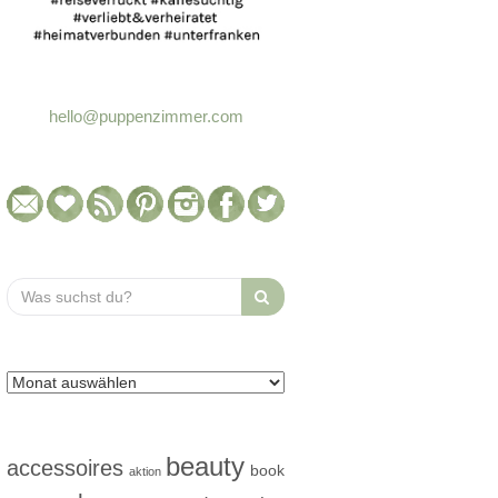
hello@puppenzimmer.com
Search
for:
beauty
accessoires
book
aktion