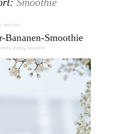
ort:
Smoothie
5. April 2018
er-Bananen-Smoothie
eeren
,
rezept
,
Smoothie