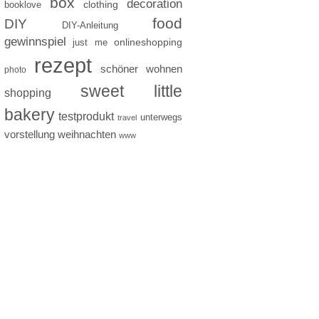
box
decoration
clothing
booklove
food
DIY
DIY-Anleitung
gewinnspiel
just me
onlineshopping
rezept
schöner wohnen
photo
sweet little
shopping
bakery
testprodukt
unterwegs
travel
vorstellung
weihnachten
www