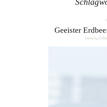
Schlagw
2
Geeister Erdbe
banane
,
Erdb